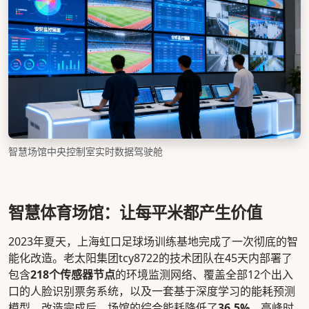
智慧场馆中央控制室实时数据驾驶舱
智慧体育场馆：让每平米都产生价值
2023年夏天，上海虹口足球场训练基地完成了一次彻底的智
能化改造。老太阳集团tcy8722的技术团队在45天内部署了
包含
218个传感器节点
的环境监测网络、覆盖全部12个出入
口的人脸识别票务系统，以及一套基于深度学习的能耗预测
模型。改造完成后，场馆的综合能耗降低了
36.5%
，高峰时