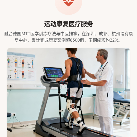
运动康复医疗服务
融合德国MTT医学训练疗法与中医推拿，在深圳、成都、杭州设有康
复中心，累计完成康复案例超8500例，周期缩短约22%。